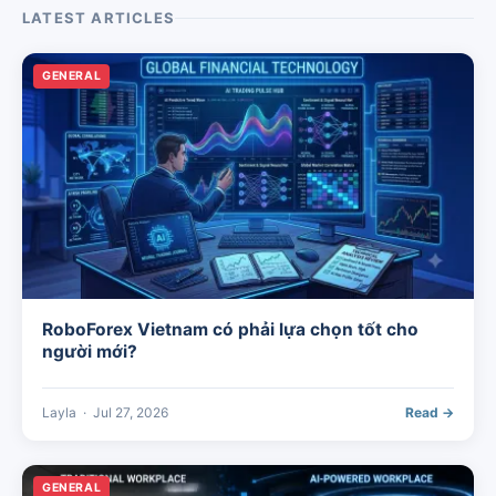
LATEST ARTICLES
GENERAL
RoboForex Vietnam có phải lựa chọn tốt cho
người mới?
Layla
·
Jul 27, 2026
Read →
GENERAL