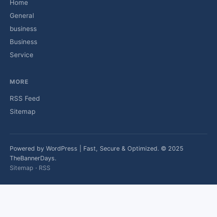
Home
General
business
Business
Service
MORE
RSS Feed
Sitemap
Powered by WordPress | Fast, Secure & Optimized. © 2025
TheBannerDays.
Sitemap
·
RSS