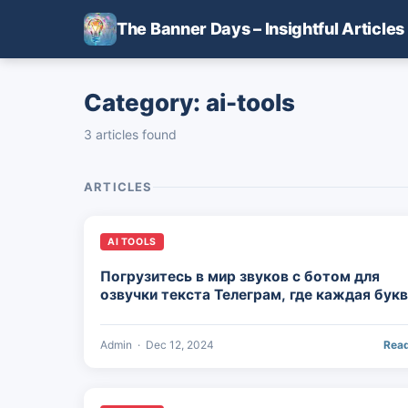
Skip to main content
The Banner Days – Insightful Articles
Category: ai-tools
3 articles found
ARTICLES
AI TOOLS
Погрузитесь в мир звуков с ботом для
озвучки текста Телеграм, где каждая бук
обретает голос и оживает чудесами
Admin
·
Dec 12, 2024
Rea