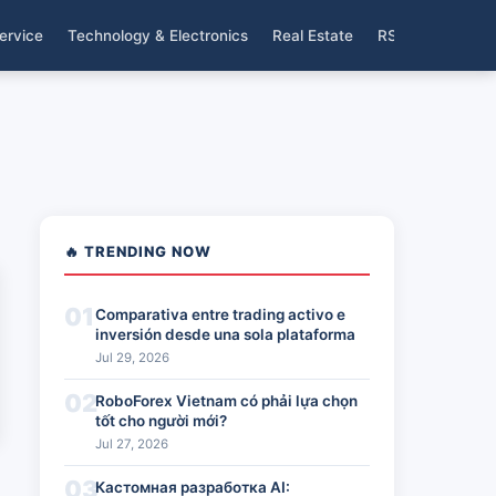
ervice
Technology & Electronics
Real Estate
RSS
🔥 TRENDING NOW
01
Comparativa entre trading activo e
inversión desde una sola plataforma
Jul 29, 2026
02
RoboForex Vietnam có phải lựa chọn
tốt cho người mới?
Jul 27, 2026
03
Кастомная разработка AI: