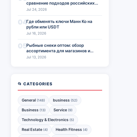
сравнение подходов российских
команд
Jul 24, 2026
04
Где обменять ключи Манн Ко на
рубли или USDT
Jul 16, 2026
05
Рыбные снеки оптом: обзор
ассортимента для магазинов и
HoReCa
Jul 13, 2026
📂 CATEGORIES
General
business
(148)
(52)
Business
Service
(13)
(9)
Technology & Electronics
(5)
Real Estate
Health Fitness
(4)
(4)