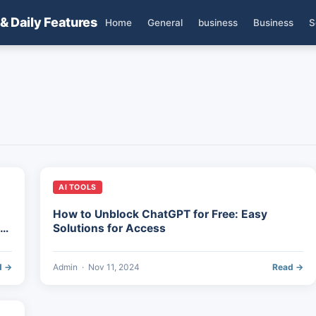
 & Daily Features
Home
General
business
Business
S
AI TOOLS
How to Unblock ChatGPT for Free: Easy
ва
Solutions for Access
d →
Admin
·
Nov 11, 2024
Read →