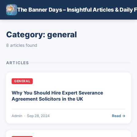
Skip to main content
The Banner Days – Insightful Articles & Daily 
Category: general
8 articles found
ARTICLES
GENERAL
Why You Should Hire Expert Severance
Agreement Solicitors in the UK
Admin
·
Sep 28, 2024
Read →