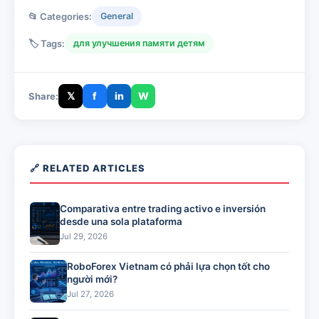
📂 Categories:
General
🏷️ Tags:
для улучшения памяти детям
𝕏
f
in
W
Share:
🔗 RELATED ARTICLES
Comparativa entre trading activo e inversión
desde una sola plataforma
Jul 29, 2026
RoboForex Vietnam có phải lựa chọn tốt cho
người mới?
Jul 27, 2026