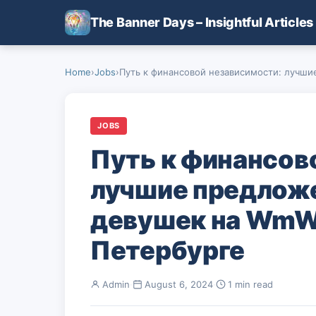
Skip to main content
The Banner Days – Insightful Articles
Home
›
Jobs
›
Путь к финансовой независимости: лучши
JOBS
Путь к финансов
лучшие предложе
девушек на WmWo
Петербурге
Admin
·
August 6, 2024
·
1 min read