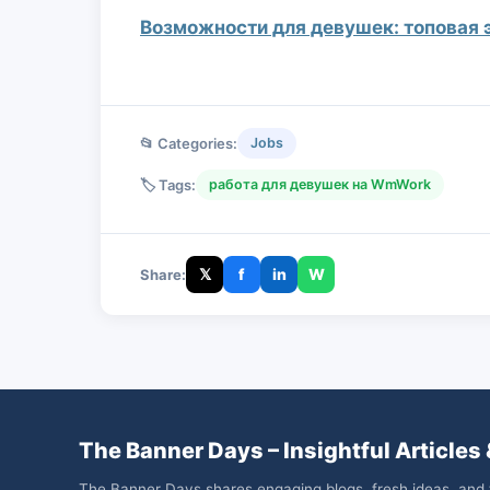
Возможности для девушек: топовая 
📂 Categories:
Jobs
🏷️ Tags:
работа для девушек на WmWork
𝕏
f
in
W
Share:
The Banner Days – Insightful Articles 
The Banner Days shares engaging blogs, fresh ideas, and 