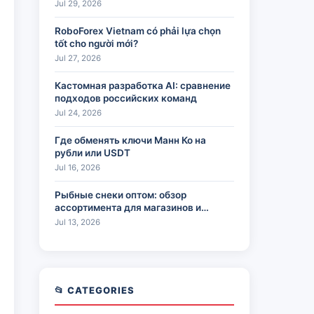
Jul 29, 2026
RoboForex Vietnam có phải lựa chọn
tốt cho người mới?
Jul 27, 2026
Кастомная разработка AI: сравнение
подходов российских команд
Jul 24, 2026
Где обменять ключи Манн Ко на
рубли или USDT
Jul 16, 2026
Рыбные снеки оптом: обзор
ассортимента для магазинов и
HoReCa
Jul 13, 2026
📂 CATEGORIES