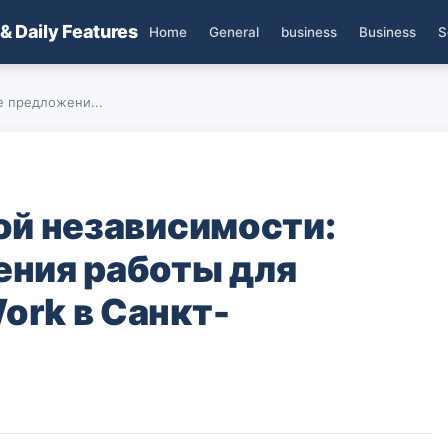
 & Daily Features
Home
General
business
Business
S
е предложени...
ой независимости:
ния работы для
rk в Санкт-