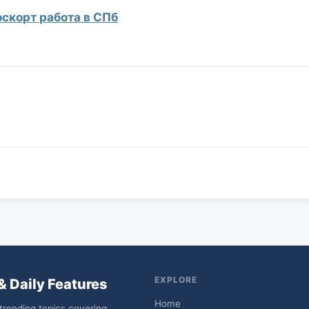
эскорт работа в СПб
EXPLORE
& Daily Features
Home
trending topics covering