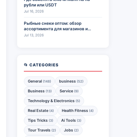
рубли или USDT
Jul 16, 2026
Рыбные снеки оптом: обзор
ассортимента для магазинов и
HoReCa
Jul 13, 2026
📂 CATEGORIES
General
business
(148)
(52)
Business
Service
(13)
(9)
Technology & Electronics
(5)
Real Estate
Health Fitness
(4)
(4)
Tips Tricks
Ai Tools
(3)
(3)
Tour Travels
Jobs
(2)
(2)