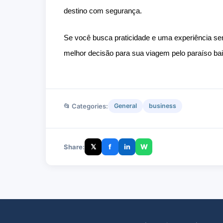
destino com segurança.
Se você busca praticidade e uma experiência se
melhor decisão para sua viagem pelo paraíso ba
📂 Categories:
General
business
𝕏
f
in
W
Share: