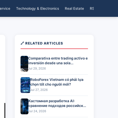
ervice
Technology & Electronics
Real Estate
RSS
🔗 RELATED ARTICLES
Comparativa entre trading activo e
inversión desde una sola
plataforma
Jul 29, 2026
RoboForex Vietnam có phải lựa
chọn tốt cho người mới?
Jul 27, 2026
Кастомная разработка AI:
сравнение подходов российских
команд
Jul 24, 2026