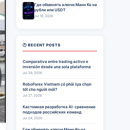
Где обменять ключи Манн Ко на
рубли или USDT
Jul 16, 2026
🕐 RECENT POSTS
Comparativa entre trading activo e
inversión desde una sola plataforma
Jul 29, 2026
RoboForex Vietnam có phải lựa chọn
tốt cho người mới?
Jul 27, 2026
Кастомная разработка AI: сравнение
подходов российских команд
Jul 24, 2026
Где обменять ключи Манн Ко на