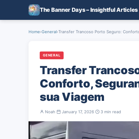
Skip to main content
The Banner Days – Insightful Articles
Home
›
General
›
Transfer Trancoso Porto Seguro: Conforto
GENERAL
Transfer Trancoso
Conforto, Seguran
sua Viagem
Noah
·
January 17, 2026
·
3 min read