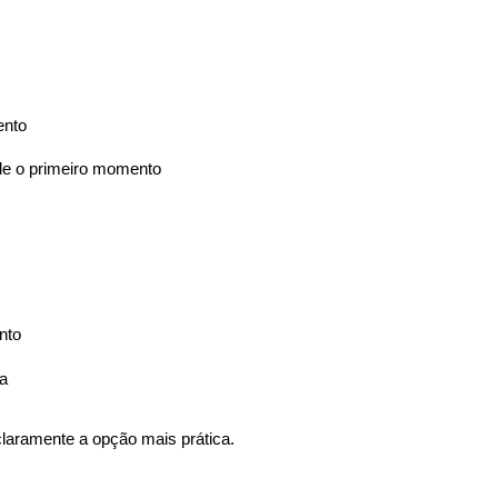
ento
sde o primeiro momento
nto
a
claramente a opção mais prática.