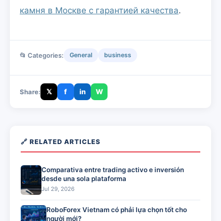
камня в Москве с гарантией качества
.
📂 Categories:
General
business
𝕏
f
in
W
Share:
🔗 RELATED ARTICLES
Comparativa entre trading activo e inversión
desde una sola plataforma
Jul 29, 2026
RoboForex Vietnam có phải lựa chọn tốt cho
người mới?