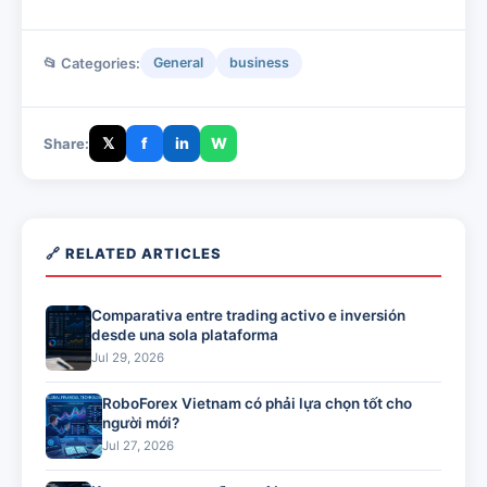
📂 Categories:
General
business
𝕏
f
in
W
Share:
🔗 RELATED ARTICLES
Comparativa entre trading activo e inversión
desde una sola plataforma
Jul 29, 2026
RoboForex Vietnam có phải lựa chọn tốt cho
người mới?
Jul 27, 2026