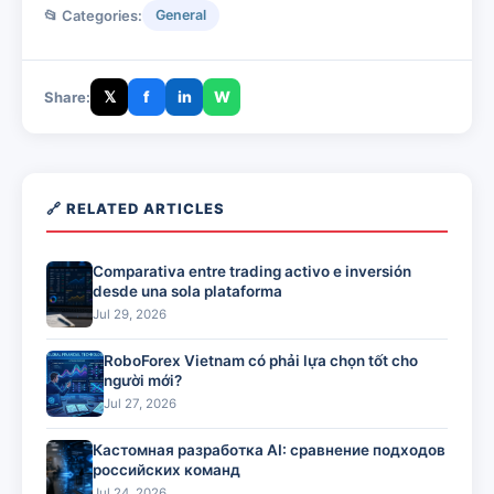
📂 Categories:
General
𝕏
f
in
W
Share:
🔗 RELATED ARTICLES
Comparativa entre trading activo e inversión
desde una sola plataforma
Jul 29, 2026
RoboForex Vietnam có phải lựa chọn tốt cho
người mới?
Jul 27, 2026
Кастомная разработка AI: сравнение подходов
российских команд
Jul 24, 2026