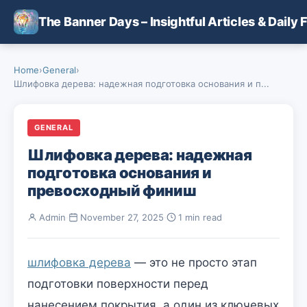
Skip to main content
The Banner Days – Insightful Articles & Daily 
Home
›
General
›
Шлифовка дерева: надежная подготовка основания и п...
GENERAL
Шлифовка дерева: надежная
подготовка основания и
превосходный финиш
Admin
·
November 27, 2025
·
1 min read
шлифовка дерева
— это не просто этап
подготовки поверхности перед
нанесением покрытия, а один из ключевых