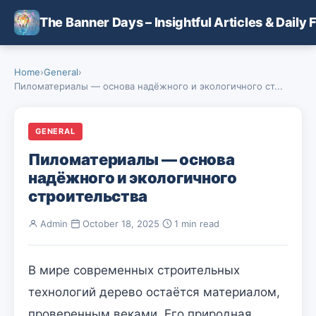
Skip to main content
The Banner Days – Insightful Articles & Daily 
Home
›
General
›
Пиломатериалы — основа надёжного и экологичного ст...
GENERAL
Пиломатериалы — основа
надёжного и экологичного
строительства
Admin
·
October 18, 2025
·
1 min read
В мире современных строительных
технологий дерево остаётся материалом,
проверенным веками. Его природная