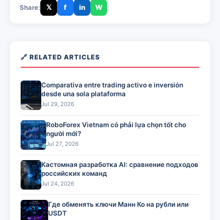
𝕏
f
in
W
Share:
🔗 RELATED ARTICLES
Comparativa entre trading activo e inversión
desde una sola plataforma
Jul 29, 2026
RoboForex Vietnam có phải lựa chọn tốt cho
người mới?
Jul 27, 2026
Кастомная разработка AI: сравнение подходов
российских команд
Jul 24, 2026
Где обменять ключи Манн Ко на рубли или
USDT