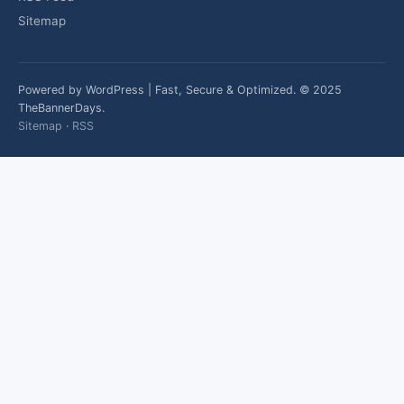
Sitemap
Powered by WordPress | Fast, Secure & Optimized. © 2025
TheBannerDays.
Sitemap
·
RSS