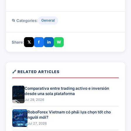
📂 Categories:
General
𝕏
f
in
W
Share:
🔗 RELATED ARTICLES
Comparativa entre trading activo e inversión
desde una sola plataforma
Jul 29, 2026
RoboForex Vietnam có phải lựa chọn tốt cho
người mới?
Jul 27, 2026