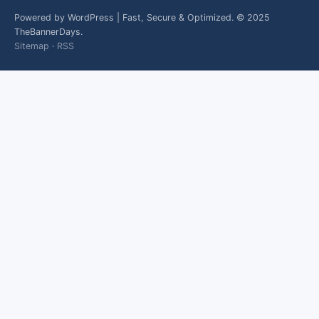
Powered by WordPress | Fast, Secure & Optimized. © 2025
TheBannerDays.
Sitemap
·
RSS