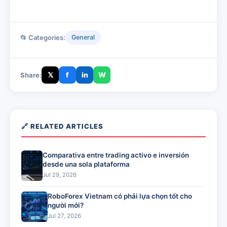
📂 Categories:
General
𝕏
f
in
W
Share:
🔗 RELATED ARTICLES
Comparativa entre trading activo e inversión
desde una sola plataforma
Jul 29, 2026
RoboForex Vietnam có phải lựa chọn tốt cho
người mới?
Jul 27, 2026