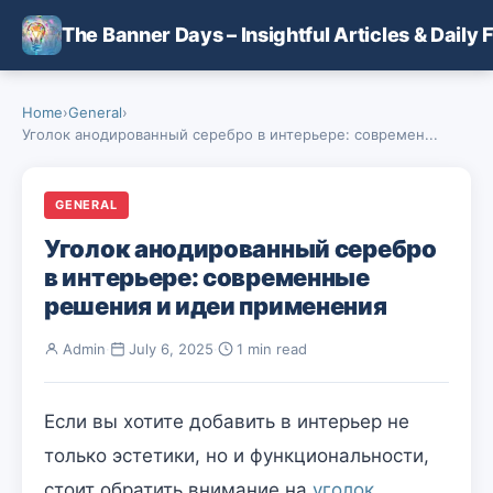
Skip to main content
The Banner Days – Insightful Articles & Daily 
Home
›
General
›
Уголок анодированный серебро в интерьере: современ...
GENERAL
Уголок анодированный серебро
в интерьере: современные
решения и идеи применения
Admin
·
July 6, 2025
·
1 min read
Если вы хотите добавить в интерьер не
только эстетики, но и функциональности,
стоит обратить внимание на
уголок