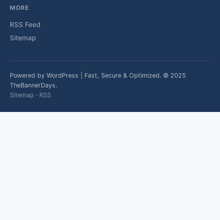
MORE
RSS Feed
Sitemap
Powered by WordPress | Fast, Secure & Optimized. © 2025
TheBannerDays.
Sitemap
·
RSS