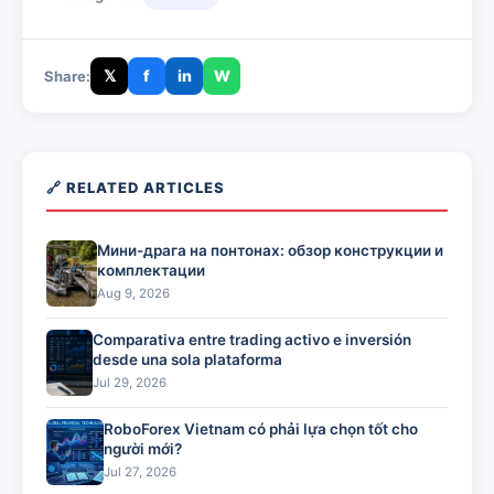
𝕏
f
in
W
Share:
🔗 RELATED ARTICLES
Мини-драга на понтонах: обзор конструкции и
комплектации
Aug 9, 2026
Comparativa entre trading activo e inversión
desde una sola plataforma
Jul 29, 2026
RoboForex Vietnam có phải lựa chọn tốt cho
người mới?
Jul 27, 2026