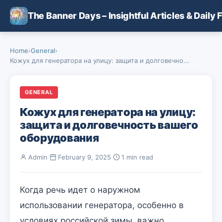
Skip to main content
The Banner Days – Insightful Articles & Daily 
Home
›
General
›
Кожух для генератора на улицу: защита и долговечно...
GENERAL
Кожух для генератора на улицу:
защита и долговечность вашего
оборудования
Admin
·
February 9, 2025
·
1 min read
Когда речь идет о наружном
использовании генератора, особенно в
условиях российской зимы, важно