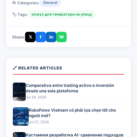
📂 Categories:
General
🏷️ Tags:
кожух для генератора на улицу
𝕏
f
in
W
Share:
🔗 RELATED ARTICLES
Comparativa entre trading activo e inversión
desde una sola plataforma
Jul 29, 2026
RoboForex Vietnam có phải lựa chọn tốt cho
người mới?
Jul 27, 2026
Кастомная разработка AI: сравнение подходов