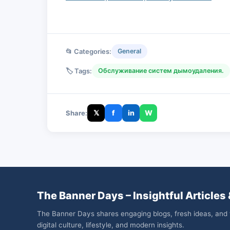
📂 Categories:
General
🏷️ Tags:
Обслуживание систем дымоудаления.
𝕏
f
in
W
Share:
The Banner Days – Insightful Articles 
The Banner Days shares engaging blogs, fresh ideas, and 
digital culture, lifestyle, and modern insights.