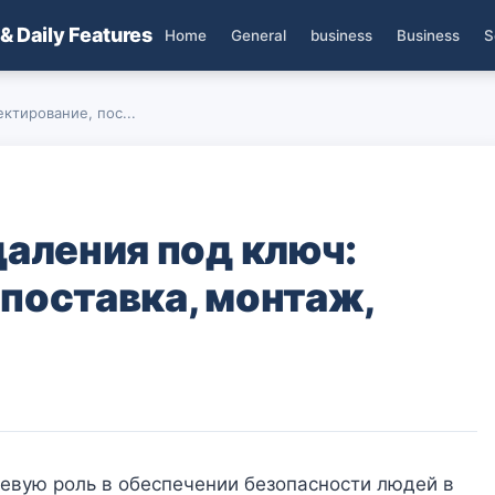
 & Daily Features
Home
General
business
Business
S
ктирование, пос...
аления под ключ:
поставка, монтаж,
вую роль в обеспечении безопасности людей в