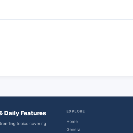
EXPLORE
& Daily Features
Home
trending topics covering
General