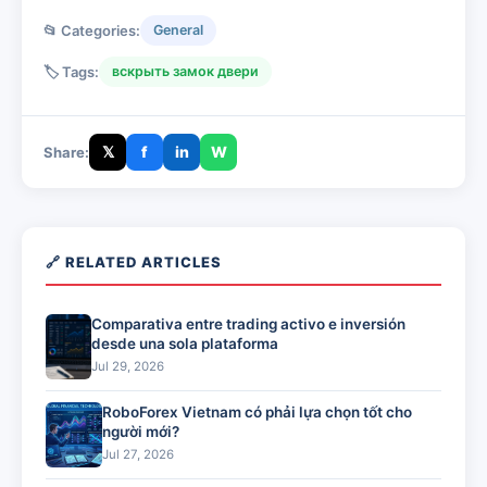
📂 Categories:
General
🏷️ Tags:
вскрыть замок двери
𝕏
f
in
W
Share:
🔗 RELATED ARTICLES
Comparativa entre trading activo e inversión
desde una sola plataforma
Jul 29, 2026
RoboForex Vietnam có phải lựa chọn tốt cho
người mới?
Jul 27, 2026