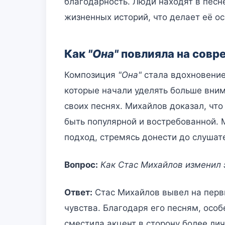
благодарность. Люди находят в песн
жизненных историй, что делает её о
Как
"Она"
повлияла на совр
Композиция
"Она"
стала вдохновение
которые начали уделять больше вним
своих песнях. Михайлов доказал, чт
быть популярной и востребованной. 
подход, стремясь донести до слушате
Вопрос:
Как Стас Михайлов изменил 
Ответ:
Стас Михайлов вывел на первы
чувства. Благодаря его песням, осо
сместила акцент в сторону более лич