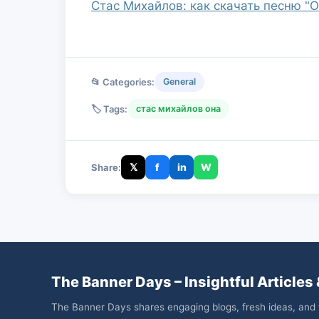
Стас Михайлов: как скачать песню "
📂 Categories:
General
🏷️ Tags:
стас михайлов она
𝕏
f
in
W
Share:
The Banner Days – Insightful Articles 
The Banner Days shares engaging blogs, fresh ideas, and 