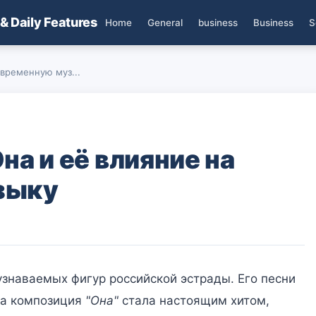
 & Daily Features
Home
General
business
Business
S
овременную муз...
на и её влияние на
зыку
знаваемых фигур российской эстрады. Его песни
 а композиция
"Она"
стала настоящим хитом,