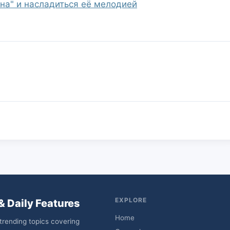
Она" и насладиться её мелодией
EXPLORE
& Daily Features
Home
trending topics covering