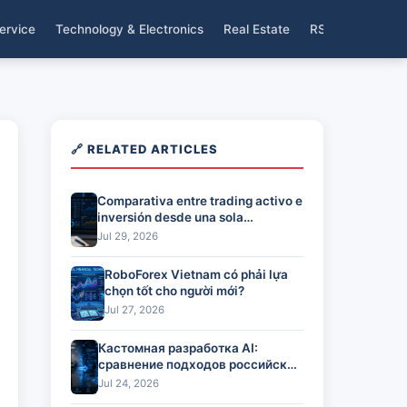
ervice
Technology & Electronics
Real Estate
RSS
🔗 RELATED ARTICLES
Comparativa entre trading activo e
inversión desde una sola
plataforma
Jul 29, 2026
RoboForex Vietnam có phải lựa
chọn tốt cho người mới?
Jul 27, 2026
Кастомная разработка AI:
сравнение подходов российских
команд
Jul 24, 2026