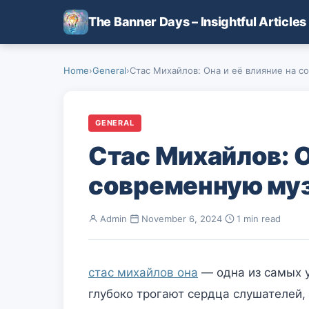
Skip to main content
The Banner Days – Insightful Articles
Home
›
General
›
Стас Михайлов: Она и её влияние на с
GENERAL
Стас Михайлов: О
современную му
Admin
·
November 6, 2024
·
1 min read
стас михайлов она
— одна из самых у
глубоко трогают сердца слушателей,