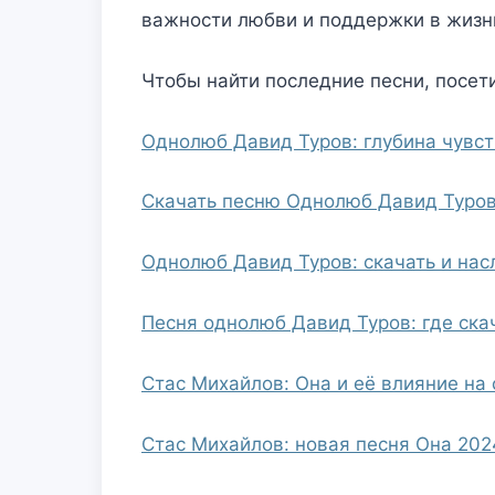
важности любви и поддержки в жизн
Чтобы найти последние песни, посети
Однолюб Давид Туров: глубина чувст
Скачать песню Однолюб Давид Туров
Однолюб Давид Туров: скачать и на
Песня однолюб Давид Туров: где ска
Стас Михайлов: Она и её влияние на
Стас Михайлов: новая песня Она 202