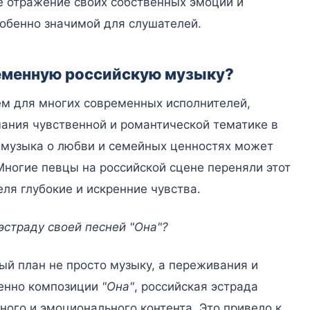
е отражение своих собственных эмоций и
собенно значимой для слушателей.
еменную российскую музыку?
м для многих современных исполнителей,
ания чувственной и романтической тематике в
о музыка о любви и семейных ценностях может
Многие певцы на российской сцене переняли этот
ля глубокие и искренние чувства.
эстраду своей песней "Она"?
й план не просто музыку, а переживания и
бенно композиции
"Она"
, российская эстрада
ного и эмоционального контента. Это привело к