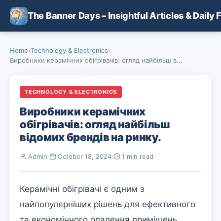
Skip to main content
The Banner Days – Insightful Articles & Daily 
Home
›
Technology & Electronics
›
Виробники керамічних обігрівачів: огляд найбільш в...
TECHNOLOGY & ELECTRONICS
Виробники керамічних
обігрівачів: огляд найбільш
відомих брендів на ринку.
Admin
·
October 18, 2024
·
1 min read
Керамічні обігрівачі є одним з
найпопулярніших рішень для ефективного
та економічного опалення приміщень.