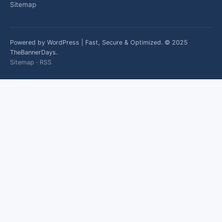
Sitemap
Powered by WordPress | Fast, Secure & Optimized. © 2025
TheBannerDays.
Sitemap
·
RSS