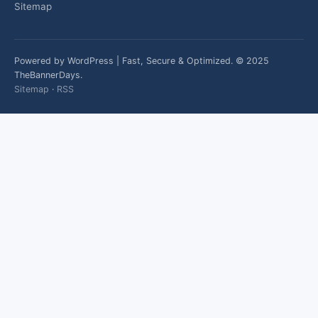
Sitemap
Powered by WordPress | Fast, Secure & Optimized. © 2025
TheBannerDays.
Sitemap
·
RSS