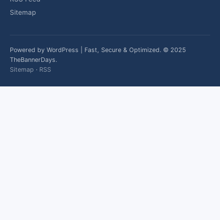
Sitemap
Powered by WordPress | Fast, Secure & Optimized. © 2025
TheBannerDays.
Sitemap
·
RSS