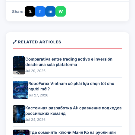
𝕏
f
in
W
Share:
🔗 RELATED ARTICLES
Comparativa entre trading activo e inversión
desde una sola plataforma
Jul 29, 2026
RoboForex Vietnam có phải lựa chọn tốt cho
người mới?
Jul 27, 2026
Кастомная разработка AI: сравнение подходов
российских команд
Jul 24, 2026
Где обменять ключи Манн Ко на рубли или