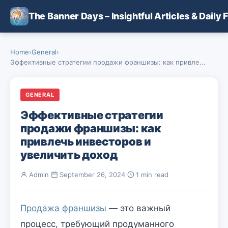
Skip to main content
The Banner Days – Insightful Articles & Daily 
Home
›
General
›
Эффективные стратегии продажи франшизы: как привле...
GENERAL
Эффективные стратегии
продажи франшизы: как
привлечь инвесторов и
увеличить доход
Admin
·
September 26, 2024
·
1 min read
Продажа франшизы
— это важный
процесс, требующий продуманного