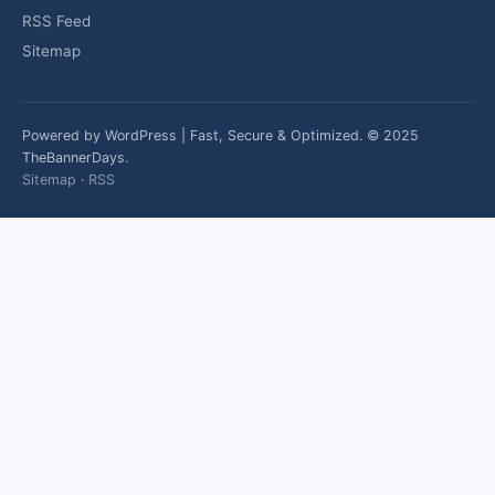
RSS Feed
Sitemap
Powered by WordPress | Fast, Secure & Optimized. © 2025
TheBannerDays.
Sitemap
·
RSS