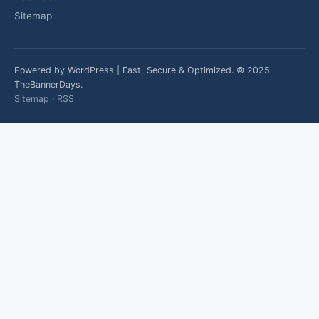
Sitemap
Powered by WordPress | Fast, Secure & Optimized. © 2025
TheBannerDays.
Sitemap
·
RSS