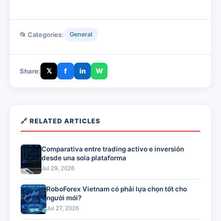
📂 Categories:
General
𝕏
f
in
W
Share:
🔗 RELATED ARTICLES
Comparativa entre trading activo e inversión
desde una sola plataforma
Jul 29, 2026
RoboForex Vietnam có phải lựa chọn tốt cho
người mới?
Jul 27, 2026