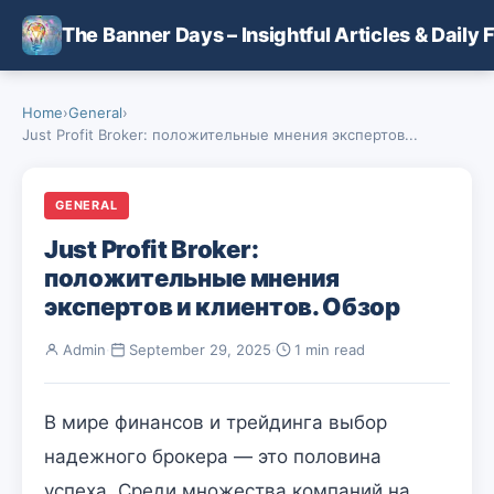
Skip to main content
The Banner Days – Insightful Articles & Daily 
Home
›
General
›
Just Profit Broker: положительные мнения экспертов...
GENERAL
Just Profit Broker:
положительные мнения
экспертов и клиентов. Обзор
Admin
·
September 29, 2025
·
1 min read
В мире финансов и трейдинга выбор
надежного брокера — это половина
успеха. Среди множества компаний на