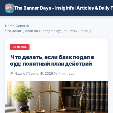
Skip to main content
The Banner Days – Insightful Articles & Daily 
Home
›
General
›
Что делать, если банк подал в суд: понятный план д...
GENERAL
Что делать, если банк подал в
суд: понятный план действий
Natalie
·
June 16, 2026
·
1 min read