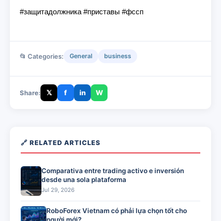
#защитадолжника #приставы #фссп
📂 Categories:
General
business
𝕏
f
in
W
Share:
🔗 RELATED ARTICLES
Comparativa entre trading activo e inversión
desde una sola plataforma
Jul 29, 2026
RoboForex Vietnam có phải lựa chọn tốt cho
người mới?