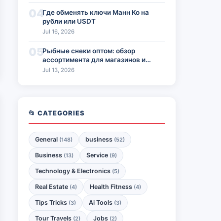
04
Где обменять ключи Манн Ко на
рубли или USDT
Jul 16, 2026
05
Рыбные снеки оптом: обзор
ассортимента для магазинов и
HoReCa
Jul 13, 2026
📂 CATEGORIES
General
business
(148)
(52)
Business
Service
(13)
(9)
Technology & Electronics
(5)
Real Estate
Health Fitness
(4)
(4)
Tips Tricks
Ai Tools
(3)
(3)
Tour Travels
Jobs
(2)
(2)