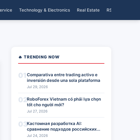
ervice
Technology & Electronics
Real Estate
RSS
🔥 TRENDING NOW
01
Comparativa entre trading activo e
inversión desde una sola plataforma
Jul 29, 2026
02
RoboForex Vietnam có phải lựa chọn
tốt cho người mới?
Jul 27, 2026
03
Кастомная разработка AI:
сравнение подходов российских
команд
Jul 24, 2026