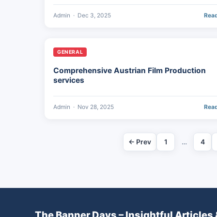
Admin
·
Dec 3, 2025
Rea
GENERAL
Comprehensive Austrian Film Production
services
Admin
·
Nov 28, 2025
Rea
← Prev
1
…
4
The Banner Days – Insightful Articles 