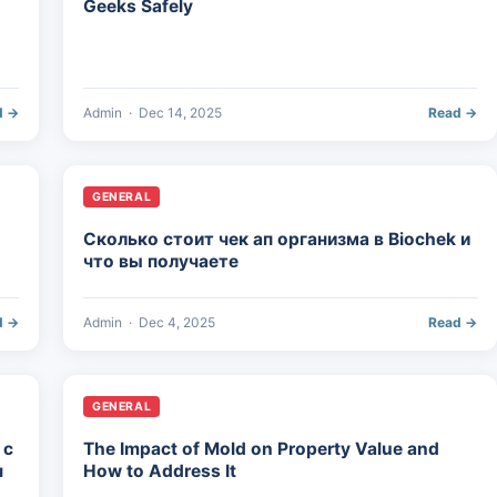
Geeks Safely
d →
Admin
·
Dec 14, 2025
Read →
GENERAL
Сколько стоит чек ап организма в Biochek и
что вы получаете
d →
Admin
·
Dec 4, 2025
Read →
GENERAL
 с
The Impact of Mold on Property Value and
ч
How to Address It