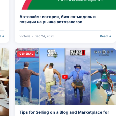
Автозайм: история, бизнес-модель и
позиции на рынке автозалогов
d →
Victoria
·
Dec 24, 2025
Read →
GENERAL
Tips for Selling on a Blog and Marketplace for