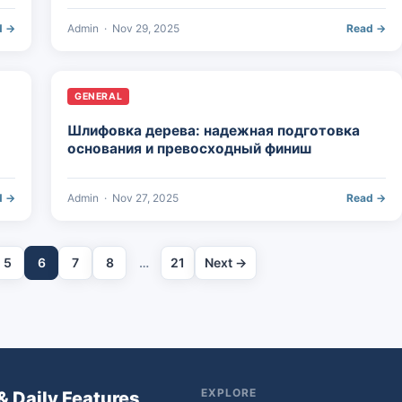
d →
Admin
·
Nov 29, 2025
Read →
GENERAL
Шлифовка дерева: надежная подготовка
основания и превосходный финиш
d →
Admin
·
Nov 27, 2025
Read →
5
6
7
8
…
21
Next →
EXPLORE
& Daily Features