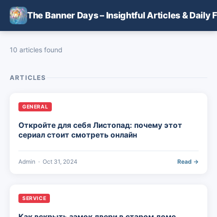
Skip to main content
The Banner Days – Insightful Articles & Daily 
10 articles found
ARTICLES
GENERAL
Откройте для себя Листопад: почему этот
сериал стоит смотреть онлайн
Admin
·
Oct 31, 2024
Read →
SERVICE
Как вскрыть замок двери в старом доме