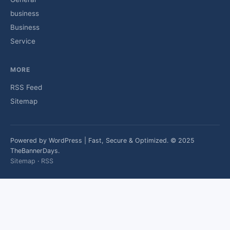
business
Business
Service
MORE
RSS Feed
Sitemap
Powered by WordPress | Fast, Secure & Optimized. © 2025
TheBannerDays.
Sitemap
·
RSS