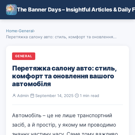
Skip to main content
The Banner Days – Insightful Articles & Daily 
Home
›
General
›
Перетяжка салону авто: стиль, комфорт та оновлення...
GENERAL
Перетяжка салону авто: стиль,
комфорт та оновлення вашого
автомобіля
Admin
·
September 14, 2025
·
1 min read
Автомобіль – це не лише транспортний
засіб, а й простір, у якому ми проводимо
значну частину часу. Саме тому важливо,