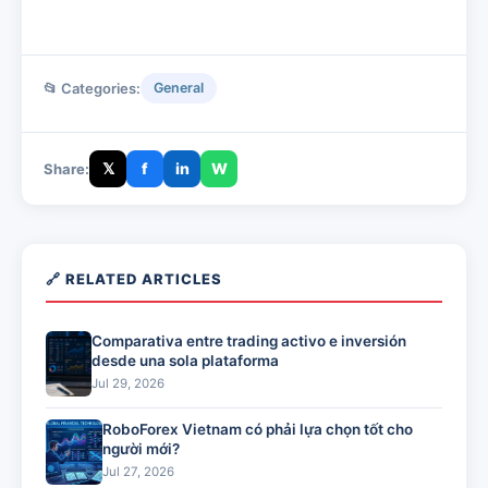
📂 Categories:
General
𝕏
f
in
W
Share:
🔗 RELATED ARTICLES
Comparativa entre trading activo e inversión
desde una sola plataforma
Jul 29, 2026
RoboForex Vietnam có phải lựa chọn tốt cho
người mới?
Jul 27, 2026