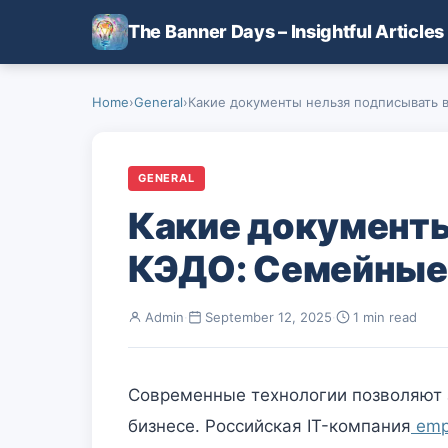
Skip to main content
The Banner Days – Insightful Articles
Home
›
General
›
Какие документы нельзя подписывать 
GENERAL
Какие документы
КЭДО: Семейные
Admin
·
September 12, 2025
·
1 min read
Современные технологии позволяют 
бизнесе. Российская IT-компания
emp