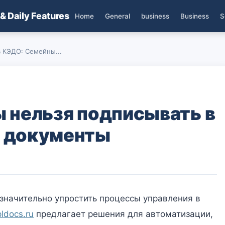
 & Daily Features
Home
General
business
Business
S
в КЭДО: Семейны...
 нельзя подписывать в
 документы
значительно упростить процессы управления в
ldocs.ru
предлагает решения для автоматизации,