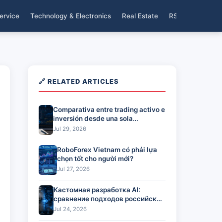
ervice
Technology & Electronics
Real Estate
RSS
🔗 RELATED ARTICLES
Comparativa entre trading activo e
inversión desde una sola
plataforma
Jul 29, 2026
RoboForex Vietnam có phải lựa
chọn tốt cho người mới?
Jul 27, 2026
Кастомная разработка AI:
сравнение подходов российских
команд
Jul 24, 2026