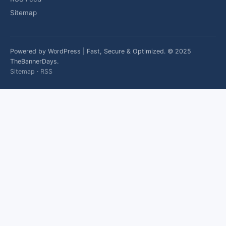
Sitemap
Powered by WordPress | Fast, Secure & Optimized. © 2025
TheBannerDays.
Sitemap
·
RSS