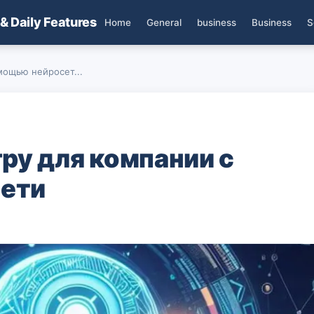
 & Daily Features
Home
General
business
Business
S
мощью нейросет...
ру для компании с
ети