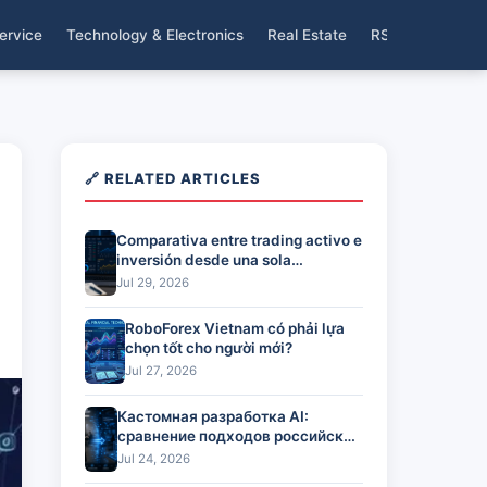
ervice
Technology & Electronics
Real Estate
RSS
🔗 RELATED ARTICLES
Comparativa entre trading activo e
inversión desde una sola
plataforma
Jul 29, 2026
RoboForex Vietnam có phải lựa
chọn tốt cho người mới?
Jul 27, 2026
Кастомная разработка AI:
сравнение подходов российских
команд
Jul 24, 2026