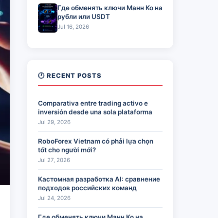
Где обменять ключи Манн Ко на
рубли или USDT
Jul 16, 2026
🕐 RECENT POSTS
Comparativa entre trading activo e
inversión desde una sola plataforma
Jul 29, 2026
RoboForex Vietnam có phải lựa chọn
tốt cho người mới?
Jul 27, 2026
Кастомная разработка AI: сравнение
подходов российских команд
Jul 24, 2026
Где обменять ключи Манн Ко на