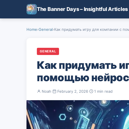
Skip to main content
The Banner Days – Insightful Articles
Home
›
General
›
Как придумать игру для компании с по
GENERAL
Как придумать иг
помощью нейрос
Noah
·
February 2, 2026
·
1 min read