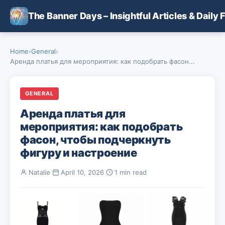
Skip to main content
The Banner Days – Insightful Articles & Daily 
Home
›
General
›
Аренда платья для мероприятия: как подобрать фасон...
GENERAL
Аренда платья для
мероприятия: как подобрать
фасон, чтобы подчеркнуть
фигуру и настроение
Natalie
·
April 10, 2026
·
1 min read