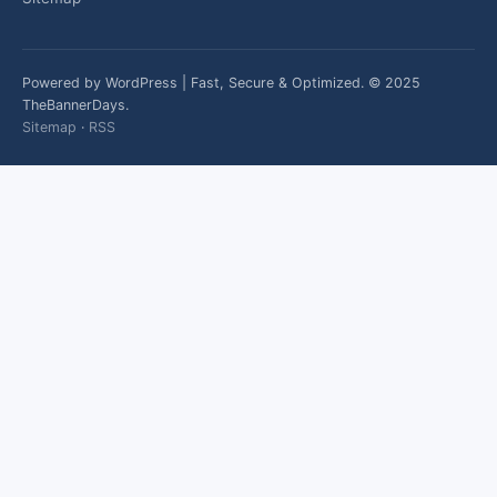
Powered by WordPress | Fast, Secure & Optimized. © 2025
TheBannerDays.
Sitemap
·
RSS