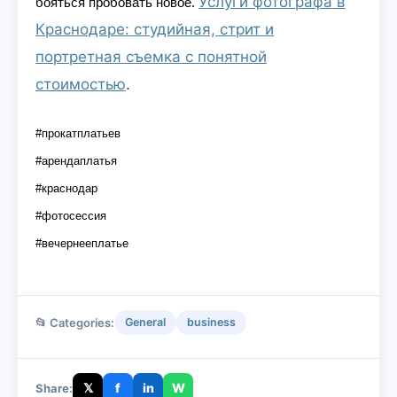
Услуги фотографа в
бояться пробовать новое.
Краснодаре: студийная, стрит и
портретная съемка с понятной
стоимостью
.
#прокатплатьев
#арендаплатья
#краснодар
#фотосессия
#вечернееплатье
📂 Categories:
General
business
𝕏
f
in
W
Share: